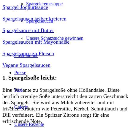
Spargelcremesuppe
Spargel Joghurtsauce
Spargelsaucen selber kreieren
Spargelsaucen
Spargelsauce mit Butter
Unsere Schatzsuche gewinnen
Spargelsaucen mit Mayonnaise
Spargelsauce zu Fleisch
Gastronomie
Vegane Spargelsaucen
Presse
1. Spargelsoße leicht:
Eine Variante zu Spargelsoße ohne Hollandaise. Diese
Jobs
herrlich cremige Soße unterstreicht den zarten Geschmack
des Spargels. Sie wird aus Milch zubereitet und mit
Galerie
frischen Kräutern wie Petersilie, Kerbel, Schnittlauch und
Dill verfeinert. Ein Spritzer Zitrone sorgt für eine
erfrischende Note.
Unsere Rezepte