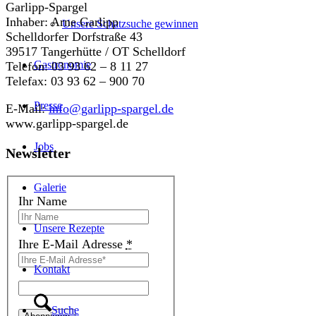
Garlipp-Spargel
Inhaber: Arne Garlipp
Unsere Schatzsuche gewinnen
Schelldorfer Dorfstraße 43
39517 Tangerhütte / OT Schelldorf
Gastronomie
Telefon: 03 93 62 – 8 11 27
Telefax: 03 93 62 – 900 70
Presse
E-Mail:
info@garlipp-spargel.de
www.garlipp-spargel.de
Jobs
Newsletter
Galerie
Ihr Name
Unsere Rezepte
Ihre E-Mail Adresse
*
Kontakt
Suche