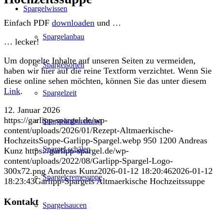
Spargelwissen
Einfach PDF
downloaden
und …
Spargelanbau
… lecker!
Um doppelte Inhalte auf unseren Seiten zu vermeiden,
Spargelsorten
haben wir hier auf die reine Textform verzichtet. Wenn Sie
diese online sehen möchten, können Sie das unter diesem
Link
.
Spargelzeit
12. Januar 2026
https://garlipp-spargel.de/wp-
Spargelzubereitung
content/uploads/2026/01/Rezept-Altmaerkische-
HochzeitsSuppe-Garlipp-Spargel.webp
950
1200
Andreas
Spargel schälen
Kunz
https://garlipp-spargel.de/wp-
content/uploads/2022/08/Garlipp-Spargel-Logo-
300x72.png
Andreas Kunz
2026-01-12 18:20:46
2026-01-12
Spargelcremesuppe
18:23:43
Garlipp-Spargels Altmaerkische Hochzeitssuppe
Kontakt
Spargelsaucen