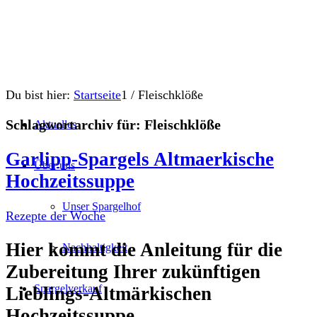
Du bist hier:
Startseite
1
/
Fleischklöße
Schlagwortarchiv für:
Fleischklöße
Aktuelles
Garlipp-Spargels Altmaerkische
Über uns
Hochzeitssuppe
Unser Spargelhof
Rezepte der Woche
Hier kommt die Anleitung für die
Nachhaltigkeit
Zubereitung Ihrer zukünftigen
Spargelverkauf
Lieblings-Altmärkischen
Hochzeitssuppe