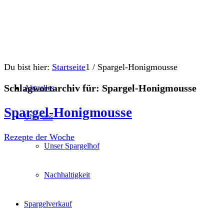
Du bist hier:
Startseite
1
/
Spargel-Honigmousse
Schlagwortarchiv für:
Spargel-Honigmousse
Aktuelles
Spargel-Honigmousse
Über uns
Rezepte der Woche
Unser Spargelhof
Nachhaltigkeit
Spargelverkauf