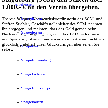
Spargelwissen
1.000,- € an den Verein übergeben.
Spargelanbau
Theresa Wagner, Nachwuchskoordinstorin des SCM, und
Steffen Stiebler, Geschäftsstellenleiter des SCM, nahmen
ihn entgegen und meinten, dass das Geld gerade beim
Spargelsorten
Nachwuchs gut angelegt sei, denn bei 170 Spielerinnen
und Spielern gibt es immer etwas zu investieren.
Sichtlich
glücklich gratuliert unser Glücksbringer, aber sehen Sie
Spargelzeit
selbst:
Spargelzubereitung
Spargel schälen
Spargelcremesuppe
Spargelsaucen