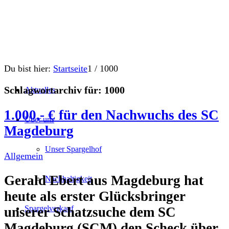
Du bist hier:
Startseite
1
/
1000
Schlagwortarchiv für:
1000
Aktuelles
1.000,- € für den Nachwuchs des SC
Über uns
Magdeburg
Unser Spargelhof
Allgemein
Gerald Ebert aus Magdeburg hat
Nachhaltigkeit
heute als erster Glücksbringer
Spargelverkauf
unserer Schatzsuche dem SC
Magdeburg (SCM) den Scheck über