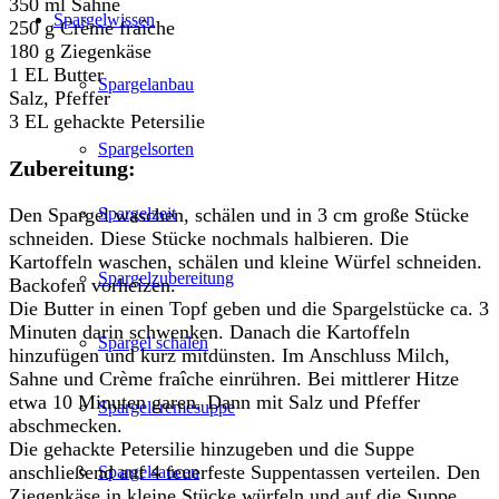
350 ml Sahne
Spargelwissen
250 g Crème fraîche
180 g Ziegenkäse
1 EL Butter
Spargelanbau
Salz, Pfeffer
3 EL gehackte Petersilie
Spargelsorten
Zubereitung:
Den Spargel waschen, schälen und in 3 cm große Stücke
Spargelzeit
schneiden. Diese Stücke nochmals halbieren. Die
Kartoffeln waschen, schälen und kleine Würfel schneiden.
Spargelzubereitung
Backofen vorheizen.
Die Butter in einen Topf geben und die Spargelstücke ca. 3
Minuten darin schwenken. Danach die Kartoffeln
Spargel schälen
hinzufügen und kurz mitdünsten. Im Anschluss Milch,
Sahne und Crème fraîche einrühren. Bei mittlerer Hitze
etwa 10 Minuten garen. Dann mit Salz und Pfeffer
Spargelcremesuppe
abschmecken.
Die gehackte Petersilie hinzugeben und die Suppe
anschließend auf 4 feuerfeste Suppentassen verteilen. Den
Spargelsaucen
Ziegenkäse in kleine Stücke würfeln und auf die Suppe