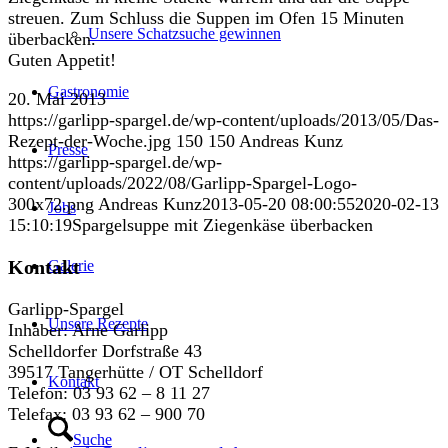
streuen. Zum Schluss die Suppen im Ofen 15 Minuten
Unsere Schatzsuche gewinnen
überbacken.
Guten Appetit!
Gastronomie
20. Mai 2013
https://garlipp-spargel.de/wp-content/uploads/2013/05/Das-
Rezept-der-Woche.jpg
150
150
Andreas Kunz
Presse
https://garlipp-spargel.de/wp-
content/uploads/2022/08/Garlipp-Spargel-Logo-
300x72.png
Andreas Kunz
2013-05-20 08:00:55
2020-02-13
Jobs
15:10:19
Spargelsuppe mit Ziegenkäse überbacken
Kontakt
Galerie
Garlipp-Spargel
Unsere Rezepte
Inhaber: Arne Garlipp
Schelldorfer Dorfstraße 43
39517 Tangerhütte / OT Schelldorf
Kontakt
Telefon: 03 93 62 – 8 11 27
Telefax: 03 93 62 – 900 70
Suche