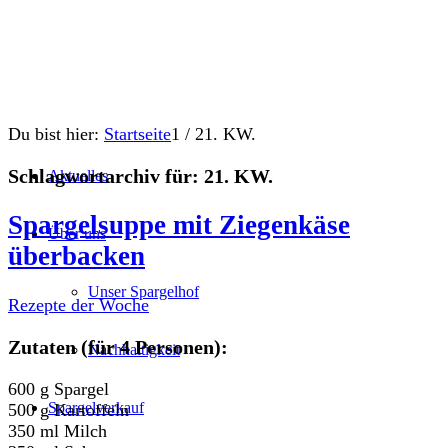
Du bist hier:
Startseite
1
/
21. KW.
Schlagwortarchiv für:
21. KW.
Aktuelles
Spargelsuppe mit Ziegenkäse
Über uns
überbacken
Unser Spargelhof
Rezepte der Woche
Zutaten (für 4 Personen):
Nachhaltigkeit
600 g Spargel
Spargelverkauf
500 g Kartoffeln
350 ml Milch