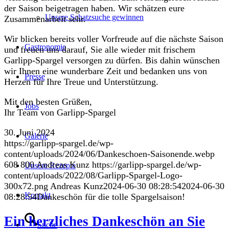
der Saison beigetragen haben. Wir schätzen eure
Unsere Schatzsuche gewinnen
Zusammenarbeit sehr.
Wir blicken bereits voller Vorfreude auf die nächste Saison
Gastronomie
und freuen uns darauf, Sie alle wieder mit frischem
Garlipp-Spargel versorgen zu dürfen. Bis dahin wünschen
wir Ihnen eine wunderbare Zeit und bedanken uns von
Presse
Herzen für Ihre Treue und Unterstützung.
Mit den besten Grüßen,
Jobs
Ihr Team von Garlipp-Spargel
30. Juni 2024
Galerie
https://garlipp-spargel.de/wp-
content/uploads/2024/06/Dankeschoen-Saisonende.webp
608
800
Andreas Kunz
https://garlipp-spargel.de/wp-
Unsere Rezepte
content/uploads/2022/08/Garlipp-Spargel-Logo-
300x72.png
Andreas Kunz
2024-06-30 08:28:54
2024-06-30
Kontakt
08:28:54
Dankeschön für die tolle Spargelsaison!
Ein herzliches Dankeschön an Sie
Suche