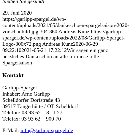
bleiben Sie gesund!
29. Juni 2020
https://garlipp-spargel.de/wp-
content/uploads/2021/05/dankeschoen-spargelsaison-2020-
vorschaubild.jpg
304
360
Andreas Kunz
https://garlipp-
spargel.de/wp-content/uploads/2022/08/Garlipp-Spargel-
Logo-300x72.png
Andreas Kunz
2020-06-29
09:22:10
2021-05-21 17:22:12
Wir sagen ein ganz
herzliches Dankeschön an alle für diese tolle
Spargelsaison!
Kontakt
Garlipp-Spargel
Inhaber: Arne Garlipp
Schelldorfer Dorfstraße 43
39517 Tangerhütte / OT Schelldorf
Telefon: 03 93 62 – 8 11 27
Telefax: 03 93 62 – 900 70
E-Mail:
info@garlipp-spargel.de