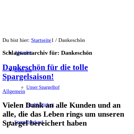
Du bist hier:
Startseite
1
/
Dankeschön
Schlagwortarchiv für:
Dankeschön
Aktuelles
Dankeschön für die tolle
Über uns
Spargelsaison!
Unser Spargelhof
Allgemein
Vielen Dank an alle Kunden und an
Nachhaltigkeit
alle, die das Leben rings um unseren
Spargel bereichert haben
Spargelverkauf