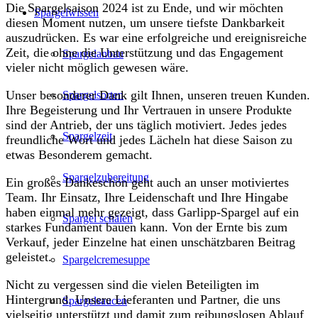
Die Spargelsaison 2024 ist zu Ende, und wir möchten
Spargelwissen
diesen Moment nutzen, um unsere tiefste Dankbarkeit
auszudrücken. Es war eine erfolgreiche und ereignisreiche
Zeit, die ohne die Unterstützung und das Engagement
Spargelanbau
vieler nicht möglich gewesen wäre.
Unser besonderer Dank gilt Ihnen, unseren treuen Kunden.
Spargelsorten
Ihre Begeisterung und Ihr Vertrauen in unsere Produkte
sind der Antrieb, der uns täglich motiviert. Jedes jedes
Spargelzeit
freundliche Wort und jedes Lächeln hat diese Saison zu
etwas Besonderem gemacht.
Spargelzubereitung
Ein großes Dankeschön geht auch an unser motiviertes
Team. Ihr Einsatz, Ihre Leidenschaft und Ihre Hingabe
haben einmal mehr gezeigt, dass Garlipp-Spargel auf ein
Spargel schälen
starkes Fundament bauen kann. Von der Ernte bis zum
Verkauf, jeder Einzelne hat einen unschätzbaren Beitrag
geleistet.
Spargelcremesuppe
Nicht zu vergessen sind die vielen Beteiligten im
Hintergrund. Unsere Lieferanten und Partner, die uns
Spargelsaucen
vielseitig unterstützt und damit zum reibungslosen Ablauf