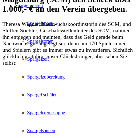
Spargelwissen
1.000,- € an den Verein übergeben.
Spargelanbau
Theresa Wagner, Nachwuchskoordinstorin des SCM, und
Steffen Stiebler, Geschäftsstellenleiter des SCM, nahmen
ihn entgegen und meinten, dass das Geld gerade beim
Spargelsorten
Nachwuchs gut angelegt sei, denn bei 170 Spielerinnen
und Spielern gibt es immer etwas zu investieren.
Sichtlich
glücklich gratuliert unser Glücksbringer, aber sehen Sie
Spargelzeit
selbst:
Spargelzubereitung
Spargel schälen
Spargelcremesuppe
Spargelsaucen