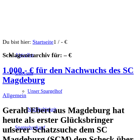
Du bist hier:
Startseite
1
/
- €
Schlagwortarchiv für:
– €
Aktuelles
1.000,- € für den Nachwuchs des SC
Über uns
Magdeburg
Unser Spargelhof
Allgemein
Gerald Ebert aus Magdeburg hat
Nachhaltigkeit
heute als erster Glücksbringer
Spargelverkauf
unserer Schatzsuche dem SC
Magdeburg (SCM) den Scheck über