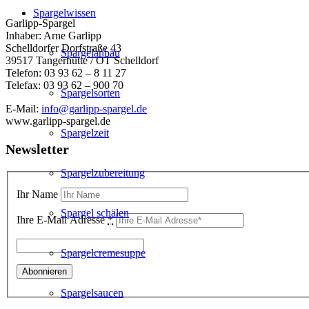
Spargelwissen
Garlipp-Spargel
Inhaber: Arne Garlipp
Schelldorfer Dorfstraße 43
Spargelanbau
39517 Tangerhütte / OT Schelldorf
Telefon: 03 93 62 – 8 11 27
Telefax: 03 93 62 – 900 70
Spargelsorten
E-Mail:
info@garlipp-spargel.de
www.garlipp-spargel.de
Spargelzeit
Newsletter
Spargelzubereitung
Ihr Name
Spargel schälen
Ihre E-Mail Adresse
*
Spargelcremesuppe
Spargelsaucen