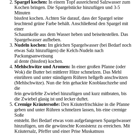
Spargel kochen:
In einem Topf ausreichend Salzwasser zum
Kochen bringen. Die Spargelstücke hinzufügen und 3-5
Minuten
bissfest kochen. Achten Sie darauf, dass der Spargel seine
leuchtend grüne Farbe behält. Anschließend den Spargel mit
einer
Schaumkelle aus dem Wasser heben und beiseitestellen. Das
Spargelwasser aufheben.
Nudeln kochen:
Im gleichen Spargelwasser (bei Bedarf noch
etwas Salz hinzufügen) die Kelch-Nudeln nach
Packungsanweisung
al dente (bissfest) kochen.
Mehlschwitze und Aromen:
In einer großen Pfanne (oder
Wok) die Butter bei mittlerer Hitze schmelzen. Das Mehl
einrühren und unter ständigem Rühren hellgelb anschwitzen
(Mehlschwitze). Nun die fein gehackte Knoblauchzehe und
die
fein gewürfelte Zwiebel hinzufügen und kurz mitbraten, bis
die Zwiebel glasig ist und lecker duftet.
Cremige Kräutersoße:
Den Kräuterfrischkäse in die Pfanne
geben und unter Rühren schmelzen lassen, bis eine cremige
Soße
entsteht. Bei Bedarf etwas vom aufgefangenen Spargelwasser
hinzufügen, um die gewünschte Konsistenz zu erreichen. Mit
Kräutersalz, Pfeffer und einer Prise Muskatnuss