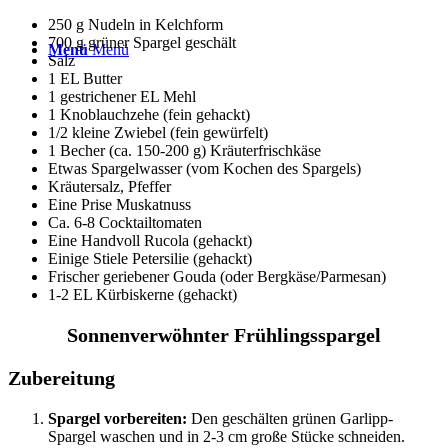
250 g Nudeln in Kelchform
700 g grüner Spargel geschält
Menü
Menü
Salz
1 EL Butter
1 gestrichener EL Mehl
1 Knoblauchzehe (fein gehackt)
1/2 kleine Zwiebel (fein gewürfelt)
1 Becher (ca. 150-200 g) Kräuterfrischkäse
Etwas Spargelwasser (vom Kochen des Spargels)
Kräutersalz, Pfeffer
Eine Prise Muskatnuss
Ca. 6-8 Cocktailtomaten
Eine Handvoll Rucola (gehackt)
Einige Stiele Petersilie (gehackt)
Frischer geriebener Gouda (oder Bergkäse/Parmesan)
1-2 EL Kürbiskerne (gehackt)
Sonnenverwöhnter Frühlingsspargel
Zubereitung
Spargel vorbereiten:
Den geschälten grünen Garlipp-
Spargel waschen und in 2-3 cm große Stücke schneiden.