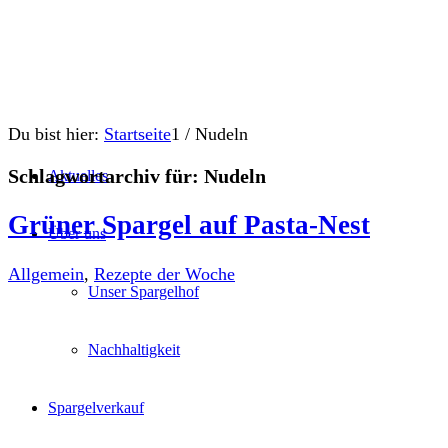
Du bist hier:
Startseite
1
/
Nudeln
Schlagwortarchiv für:
Nudeln
Aktuelles
Grüner Spargel auf Pasta-Nest
Über uns
Allgemein
,
Rezepte der Woche
Unser Spargelhof
Nachhaltigkeit
Spargelverkauf