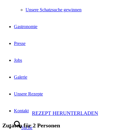
Unsere Schatzsuche gewinnen
Gastronomie
Presse
Jobs
Galerie
Unsere Rezepte
Kontakt
REZEPT HERUNTERLADEN
Zutaten für 2 Personen
Suche