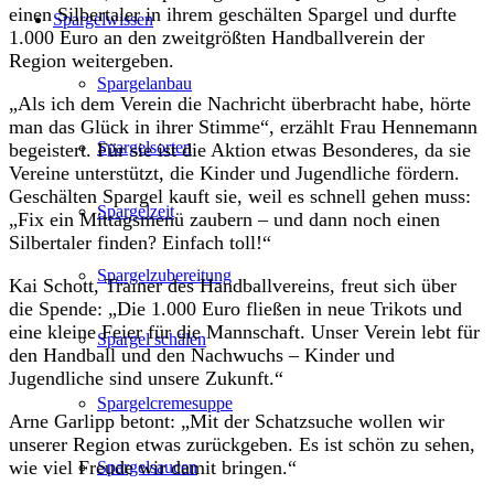
einen Silbertaler in ihrem geschälten Spargel und durfte
Spargelwissen
1.000 Euro an den zweitgrößten Handballverein der
Region weitergeben.
Spargelanbau
„Als ich dem Verein die Nachricht überbracht habe, hörte
man das Glück in ihrer Stimme“, erzählt Frau Hennemann
Spargelsorten
begeistert. Für sie ist die Aktion etwas Besonderes, da sie
Vereine unterstützt, die Kinder und Jugendliche fördern.
Geschälten Spargel kauft sie, weil es schnell gehen muss:
Spargelzeit
„Fix ein Mittagsmenü zaubern – und dann noch einen
Silbertaler finden? Einfach toll!“
Spargelzubereitung
Kai Schott, Trainer des Handballvereins, freut sich über
die Spende: „Die 1.000 Euro fließen in neue Trikots und
eine kleine Feier für die Mannschaft. Unser Verein lebt für
Spargel schälen
den Handball und den Nachwuchs – Kinder und
Jugendliche sind unsere Zukunft.“
Spargelcremesuppe
Arne Garlipp betont: „Mit der Schatzsuche wollen wir
unserer Region etwas zurückgeben. Es ist schön zu sehen,
wie viel Freude wir damit bringen.“
Spargelsaucen