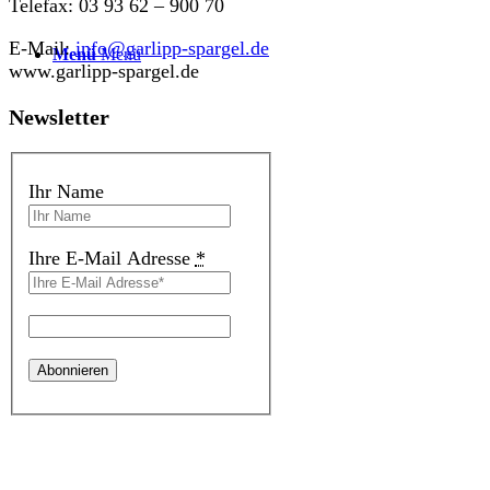
Telefax: 03 93 62 – 900 70
E-Mail:
info@garlipp-spargel.de
Menü
Menü
www.garlipp-spargel.de
Newsletter
Ihr Name
Ihre E-Mail Adresse
*