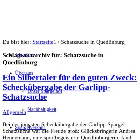
Du bist hier:
Startseite
1
/
Schatzsuche in Quedlinburg
Schlagwortarchiv für:
Schatzsuche in
Aktuelles
Quedlinburg
Über uns
Ein Silbertaler für den guten Zweck:
Scheckübergabe der Garlipp-
Unser Spargelhof
Schatzsuche
Nachhaltigkeit
Allgemein
Bei der jüngsten Scheckübergabe der Garlipp-Spargel-
Spargelverkauf
Schatzsuche war die Freude groß: Glücksbringerin Andrea
Hennemann, eine sportbegeisterte Quedlinburgerin, fand