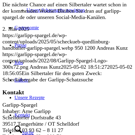
Die nächste Chance auf einen Silbertaler wartet schon in
Unsere Schatzsuche gewinnen
der kommenden Woche! Bleiben Sie dran auf garlipp-
spargel.de oder unseren Social-Media-Kanälen.
Gastronomie
2. Mai 2025
https://garlipp-spargel.de/wp-
content/uploads/2025/05/scheckueb-quedlinburg-
Presse
handballer-garlipp-spargel.webp
950
1200
Andreas Kunz
https://garlipp-spargel.de/wp-
content/uploads/2022/08/Garlipp-Spargel-Logo-
Jobs
300x72.png
Andreas Kunz
2025-05-02 18:51:27
2025-05-02
18:56:05
Ein Silbertaler für den guten Zweck:
Scheckübergabe der Garlipp-Schatzsuche
Galerie
Kontakt
Unsere Rezepte
Garlipp-Spargel
Inhaber: Arne Garlipp
Kontakt
Schelldorfer Dorfstraße 43
39517 Tangerhütte / OT Schelldorf
Telefon: 03 93 62 – 8 11 27
Suche