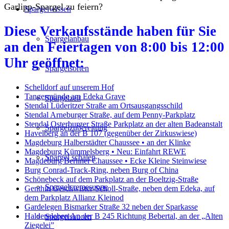
Garlipp-Spargel zu feiern?
Spargelwissen
Diese Verkaufsstände haben für Sie
Spargelanbau
an den Feiertagen von 8:00 bis 12:00
Uhr geöffnet:
Spargelsorten
Schelldorf auf unserem Hof
Tangermünde am Edeka Grave
Spargelzeit
Stendal Lüderitzer Straße am Ortsausgangsschild
Stendal Arneburger Straße, auf dem Penny-Parkplatz
Stendal Osterburger Straße Parkplatz an der alten Badeanstalt
Spargelzubereitung
Havelberg an der B 107 (gegenüber der Zirkuswiese)
Magdeburg Halberstädter Chaussee • an der Klinke
Magdeburg Kümmelsberg • Neu: Einfahrt REWE
Spargel schälen
Magdeburg Berliner Chaussee • Ecke Kleine Steinwiese
Burg Conrad-Track-Ring, neben Burg of China
Schönebeck auf dem Parkplatz an der Boeltzig-Straße
Spargelcremesuppe
Genthin Geschwister-Scholl-Straße, neben dem Edeka, auf
dem Parkplatz Allianz Kleinod
Gardelegen Bismarker Straße 32 neben der Sparkasse
Haldensleben An der B 245 Richtung Bebertal, an der „Alten
Spargelsaucen
Ziegelei”