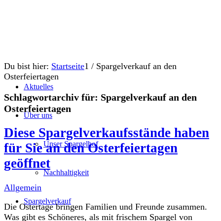
Du bist hier:
Startseite
1
/
Spargelverkauf an den
Osterfeiertagen
Aktuelles
Schlagwortarchiv für:
Spargelverkauf an den
Osterfeiertagen
Über uns
Diese Spargelverkaufsstände haben
Unser Spargelhof
für Sie an den Osterfeiertagen
geöffnet
Nachhaltigkeit
Allgemein
Spargelverkauf
Die Ostertage bringen Familien und Freunde zusammen.
Was gibt es Schöneres, als mit frischem Spargel von