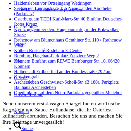
Haldensleben vor Ortseingang Wedringen
Seehausen Lindenstraße 35b Neue Linden Apotheke
Unsere Schatzsuche gewinnen
(Parkplatz)
Osterburg am TEDI Karl-Marx-Str. 40 Einfahrt Deutsches
Rotes Kreuz
Gastronomie
Kyritz gegenüber dem Hagebaumarkt, in der Pritzwalker
Straße
Rathenow am Blumenhaus Genthiner Str. 110 • Rathenow
Presse
West
Köthen Rüstcafé Rödel am E-Center
Bernburg Hagebau-Parkplatz Zepziger Weg 2
Jobs
Könnern Einfahrt zum REWE Bernburger Str. 10, 06420
Könnern
Halberstadt Erdbeerfeld an der Bundesstraße 79 / am
Kosakengrab
Galerie
Aschersleben Geschwister-Scholl-Str. (B 180), Parkplatz
Ballhaus Aschersleben
Quedlinburg auf dem Netto-Parkplatz gegenüber Mettehof
Unsere Rezepte
Neben unserem erstklassigen Spargel bieten wir frische
Kartoffeln und Sauce Hollandaise, die Ihr Osterfest
Kontakt
kulinarisch abrunden. Besuchen Sie uns und machen Sie
Ihre Feiertage unvergesslich!
Suche