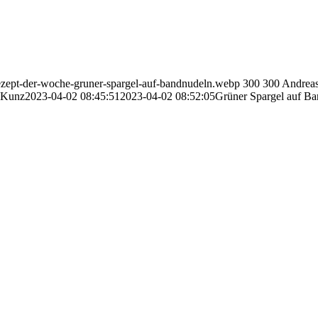
-rezept-der-woche-gruner-spargel-auf-bandnudeln.webp
300
300
Andrea
 Kunz
2023-04-02 08:45:51
2023-04-02 08:52:05
Grüner Spargel auf B