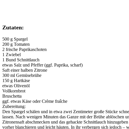
Zutaten:
500 g Spargel
200 g Tomaten
2 frische Paprikaschoten
1 Zwiebel
1 Bund Schnittlauch
etwas Salz und Pfeffer (ggf. Paprika, scharf)
Saft einer halben Zitrone
300 ml Gemüsebrühe
150 g Hartkäse
etwas Olivenöl
Vollkornbrot
Bruschetta
ggf. etwas Käse oder Crème fraîche
Zubereitung:
Den Spargel schälen und in etwa zwei Zentimeter große Stücke schne
lassen. Nach wenigen Minuten das Ganze mit der Brühe ablöschen und
Zitronensaft abschmecken und das gehackte Schnittlauch hinzugeben u
vorher blanchieren und leicht häuten. In ihr verbergen sich jedoch – 