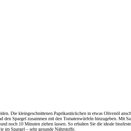
iden. Die kleingeschnittenen Paprikastückchen in etwas Olivenöl ans
 den Spargel zusammen mit den Tomatenwürfeln hinzugeben. Mit Salz, P
nd noch 10 Minuten ziehen lassen. So erhalten Sie die ideale bissfest
wie im Spargel – sehr gesunde Nährstoffe.