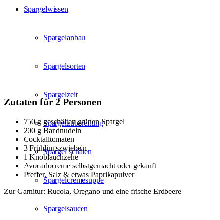
Spargelwissen
Spargelanbau
Spargelsorten
Spargelzeit
Zutaten für 2 Personen
750 g geschälten grünen Spargel
Spargelzubereitung
200 g Bandnudeln
Cocktailtomaten
3 Frühlingszwiebeln
Spargel schälen
1 Knoblauchzehe
Avocadocreme selbstgemacht oder gekauft
Pfeffer, Salz & etwas Paprikapulver
Spargelcremesuppe
Zur Garnitur: Rucola, Oregano und eine frische Erdbeere
Spargelsaucen