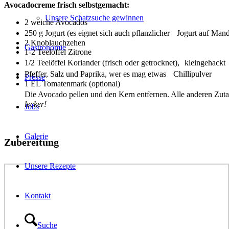
Avocadocreme frisch selbstgemacht:
Unsere Schatzsuche gewinnen
2 weiche Avocados
250 g Jogurt (es eignet sich auch pflanzlicher Jogurt auf Mand
2 Knoblauchzehen
Gastronomie
1-2 Teelöffel Zitrone
1/2 Teelöffel Koriander (frisch oder getrocknet), kleingehackt
Pfeffer, Salz und Paprika, wer es mag etwas Chillipulver
Presse
1 EL Tomatenmark (optional)
Die Avocado pellen und den Kern entfernen. Alle anderen Zuta
lecker!
Jobs
Galerie
Zubereitung
Unsere Rezepte
Kontakt
Suche