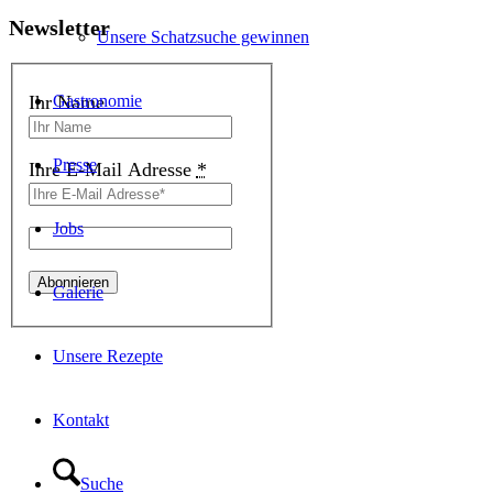
Newsletter
Unsere Schatzsuche gewinnen
Gastronomie
Ihr Name
Presse
Ihre E-Mail Adresse
*
Jobs
Galerie
Unsere Rezepte
Kontakt
Suche