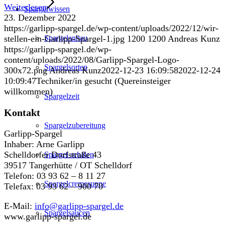
Weiterlesen
Spargelwissen
23. Dezember 2022
https://garlipp-spargel.de/wp-content/uploads/2022/12/wir-
stellen-ein-Garlipp-Spargel-1.jpg
1200
1200
Andreas Kunz
Spargelanbau
https://garlipp-spargel.de/wp-
content/uploads/2022/08/Garlipp-Spargel-Logo-
Spargelsorten
300x72.png
Andreas Kunz
2022-12-23 16:09:58
2022-12-24
10:09:47
Techniker/in gesucht (Quereinsteiger
willkommen)
Spargelzeit
Kontakt
Spargelzubereitung
Garlipp-Spargel
Inhaber: Arne Garlipp
Schelldorfer Dorfstraße 43
Spargel schälen
39517 Tangerhütte / OT Schelldorf
Telefon: 03 93 62 – 8 11 27
Spargelcremesuppe
Telefax: 03 93 62 – 900 70
E-Mail:
info@garlipp-spargel.de
Spargelsaucen
www.garlipp-spargel.de