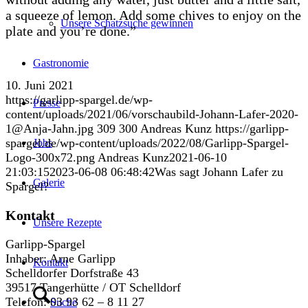
a squeeze of lemon.
Add some chives to enjoy on the
Unsere Schatzsuche gewinnen
plate and you’re done.”
Gastronomie
10. Juni 2021
https://garlipp-spargel.de/wp-
Presse
content/uploads/2021/06/vorschaubild-Johann-Lafer-2020-
1@Anja-Jahn.jpg
309
300
Andreas Kunz
https://garlipp-
spargel.de/wp-content/uploads/2022/08/Garlipp-Spargel-
Jobs
Logo-300x72.png
Andreas Kunz
2021-06-10
21:03:15
2023-06-08 06:48:42
Was sagt Johann Lafer zu
Galerie
Spargel?
Kontakt
Unsere Rezepte
Garlipp-Spargel
Inhaber: Arne Garlipp
Kontakt
Schelldorfer Dorfstraße 43
39517 Tangerhütte / OT Schelldorf
Telefon: 03 93 62 – 8 11 27
Suche