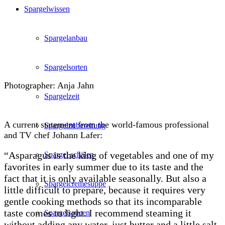
Spargelwissen
Spargelanbau
Spargelsorten
Photographer: Anja Jahn
Spargelzeit
A current statement from the world-famous professional
Spargelzubereitung
and TV chef Johann Lafer:
“Asparagus is the king of vegetables and one of my
Spargel schälen
favorites in early summer due to its taste and the
fact that it is only available seasonally.
But also a
Spargelcremesuppe
little difficult to prepare, because it requires very
gentle cooking methods so that its incomparable
taste comes to light.
I recommend steaming it
Spargelsaucen
without adding any water, just butter and a little salt,