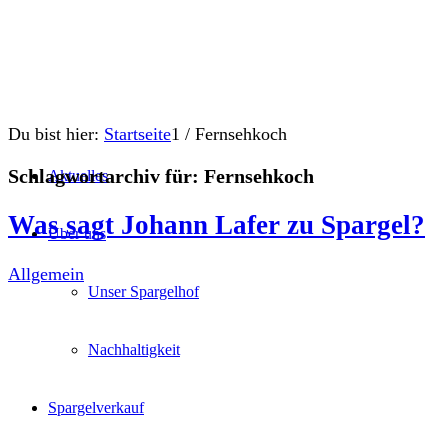
Du bist hier:
Startseite
1
/
Fernsehkoch
Schlagwortarchiv für:
Fernsehkoch
Aktuelles
Was sagt Johann Lafer zu Spargel?
Über uns
Allgemein
Unser Spargelhof
Nachhaltigkeit
Spargelverkauf