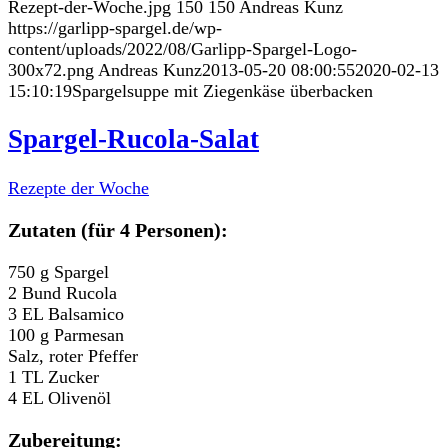
Rezept-der-Woche.jpg
150
150
Andreas Kunz
https://garlipp-spargel.de/wp-
content/uploads/2022/08/Garlipp-Spargel-Logo-
300x72.png
Andreas Kunz
2013-05-20 08:00:55
2020-02-13
15:10:19
Spargelsuppe mit Ziegenkäse überbacken
Spargel-Rucola-Salat
Rezepte der Woche
Zutaten (für 4 Personen):
750 g Spargel
2 Bund Rucola
3 EL Balsamico
100 g Parmesan
Salz, roter Pfeffer
1 TL Zucker
4 EL Olivenöl
Zubereitung: