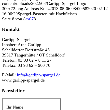
content/uploads/2022/08/Garlipp-Spargel-Logo-
300x72.png
Andreas Kunz
2013-05-06 08:00:58
2020-02-12
16:06:29
Spargel-Pasteten mit Hackfleisch
Seite 8 von 8
«
‹
6
7
8
Kontakt
Garlipp-Spargel
Inhaber: Arne Garlipp
Schelldorfer Dorfstraße 43
39517 Tangerhütte / OT Schelldorf
Telefon: 03 93 62 – 8 11 27
Telefax: 03 93 62 – 900 70
E-Mail:
info@garlipp-spargel.de
www.garlipp-spargel.de
Newsletter
Ihr Name