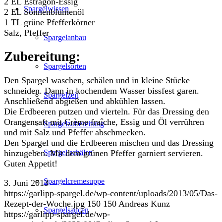
2 EL Estragon-Essig
Spargelwissen
2 EL Sonnenblumenöl
1 TL grüne Pfefferkörner
Salz, Pfeffer
Spargelanbau
Zubereitung:
Spargelsorten
Den Spargel waschen, schälen und in kleine Stücke
schneiden. Dann in kochendem Wasser bissfest garen.
Spargelzeit
Anschließend abgießen und abkühlen lassen.
Die Erdbeeren putzen und vierteln. Für das Dressing den
Orangensaft mit Crème fraîche, Essig und Öl verrühren
Spargelzubereitung
und mit Salz und Pfeffer abschmecken.
Den Spargel und die Erdbeeren mischen und das Dressing
Spargel schälen
hinzugeben. Mit dem grünen Pfeffer garniert servieren.
Guten Appetit!
Spargelcremesuppe
3. Juni 2013
https://garlipp-spargel.de/wp-content/uploads/2013/05/Das-
Rezept-der-Woche.jpg
150
150
Andreas Kunz
Spargelsaucen
https://garlipp-spargel.de/wp-