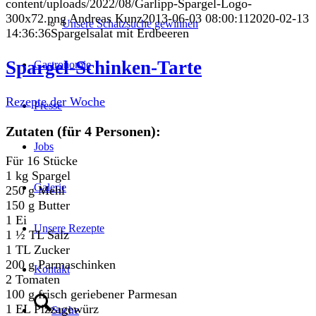
content/uploads/2022/08/Garlipp-Spargel-Logo-
300x72.png
Andreas Kunz
2013-06-03 08:00:11
2020-02-13
Unsere Schatzsuche gewinnen
14:36:36
Spargelsalat mit Erdbeeren
Spargel-Schinken-Tarte
Gastronomie
Rezepte der Woche
Presse
Zutaten (für 4 Personen):
Jobs
Für 16 Stücke
1 kg Spargel
Galerie
250 g Mehl
150 g Butter
1 Ei
Unsere Rezepte
1 ½ TL Salz
1 TL Zucker
200 g Parmaschinken
Kontakt
2 Tomaten
100 g frisch geriebener Parmesan
1 EL Pizzagewürz
Suche