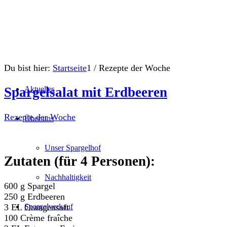
Du bist hier:
Startseite
1
/
Rezepte der Woche
Aktuelles
Spargelsalat mit Erdbeeren
Rezepte der Woche
Über uns
Unser Spargelhof
Zutaten (für 4 Personen):
Nachhaltigkeit
600 g Spargel
250 g Erdbeeren
3 EL Orangensaft
Spargelverkauf
100 Crème fraîche