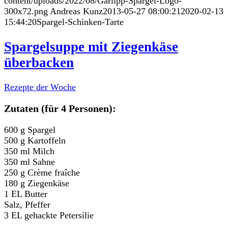
content/uploads/2022/08/Garlipp-Spargel-Logo-
300x72.png
Andreas Kunz
2013-05-27 08:00:21
2020-02-13
15:44:20
Spargel-Schinken-Tarte
Spargelsuppe mit Ziegenkäse
überbacken
Rezepte der Woche
Zutaten (für 4 Personen):
600 g Spargel
500 g Kartoffeln
350 ml Milch
350 ml Sahne
250 g Crème fraîche
180 g Ziegenkäse
1 EL Butter
Salz, Pfeffer
3 EL gehackte Petersilie