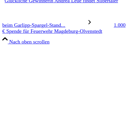
Glückliche Gewinnerin Andrea Leue findet Silbertaler
beim Garlipp-Spargel-Stand...
1.000
€ Spende für Feuerwehr Magdeburg-Olvenstedt
Nach oben scrollen