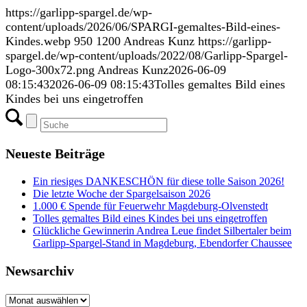
https://garlipp-spargel.de/wp-
content/uploads/2026/06/SPARGI-gemaltes-Bild-eines-
Kindes.webp
950
1200
Andreas Kunz
https://garlipp-
spargel.de/wp-content/uploads/2022/08/Garlipp-Spargel-
Logo-300x72.png
Andreas Kunz
2026-06-09
08:15:43
2026-06-09 08:15:43
Tolles gemaltes Bild eines
Kindes bei uns eingetroffen
Neueste Beiträge
Ein riesiges DANKESCHÖN für diese tolle Saison 2026!
Die letzte Woche der Spargelsaison 2026
1.000 € Spende für Feuerwehr Magdeburg-Olvenstedt
Tolles gemaltes Bild eines Kindes bei uns eingetroffen
Glückliche Gewinnerin Andrea Leue findet Silbertaler beim
Garlipp-Spargel-Stand in Magdeburg, Ebendorfer Chaussee
Newsarchiv
Newsarchiv