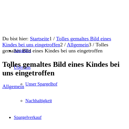
Du bist hier:
Startseite
1
/
Tolles gemaltes Bild eines
Kindes bei uns eingetroffen
2
/
Allgemein
3
/
Tolles
gemaltes Bild eines Kindes bei uns eingetroffen
Aktuelles
Tolles gemaltes Bild eines Kindes bei
Über uns
uns eingetroffen
Unser Spargelhof
Allgemein
Nachhaltigkeit
Spargelverkauf