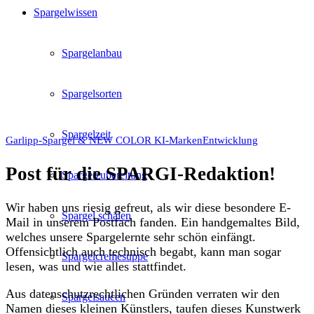
Spargelwissen
Spargelanbau
Spargelsorten
Spargelzeit
Garlipp-Spargel & NEW COLOR KI-MarkenEntwicklung
Post für die SPARGI-Redaktion!
Spargelzubereitung
Wir haben uns riesig gefreut, als wir diese besondere E-
Spargel schälen
Mail in unserem Postfach fanden. Ein handgemaltes Bild,
welches unsere Spargelernte sehr schön einfängt.
Offensichtlich auch technisch begabt, kann man sogar
Spargelcremesuppe
lesen, was und wie alles stattfindet.
Aus datenschutzrechtlichen Gründen verraten wir den
Spargelsaucen
Namen dieses kleinen Künstlers, taufen dieses Kunstwerk