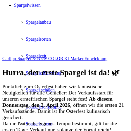
Spargelwissen
Spargelanbau
Spargelsorten
Spargelzeit
Garlipp-Spargel & NEW COLOR KI-MarkenEntwicklung
Hurra, der erste Spargel ist da! 🌿
Spargelzubereitung
Pünktlich zum Osterfest haben wir fantastische
Spargel schälen
Neuigkeiten für alle Genießer: Der Verkaufsstart für
unseren erntefrischen Spargel steht fest!
Ab diesem
Donnerstag, den 2. April 2026
, öffnen wir die ersten 21
Spargelcremesuppe
Verkaufsstände. Damit ist Ihr Osterfest kulinarisch
gesichert.
Da die Natur ihr eigenes Tempo bestimmt, gilt für die
Spargelsaucen
ersten Tage: Verkauf nur, solange der Vorrat reicht!