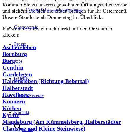
Kommen Sie zu unseren gewohnten Öffnungszeiten vorbei
Unsere Schatzsuche gewinnen
und sichern Sie sich die ersten Stangen für Ihr Ostermenü.
Unsere Standorte ab Donnerstag im Überblick:
Gastronomie
Für weitere Infos einfach direkt auf den Ortsnamen
klicken:
Presse
Aschersleben
Bernburg
Burg
Jobs
Genthin
Gardelegen
Galerie
Haldensleben (Richtung Bebertal)
Halberstadt
Havelberg
Unsere Rezepte
Könnern
Köthen
Kontakt
Kyritz
Magdeburg (Am Kümmelsberg, Halberstädter
Chaussee und Kleine Steinwiese)
Suche