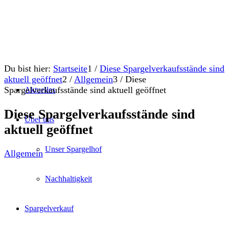
Du bist hier:
Startseite
1
/
Diese Spargelverkaufsstände sind
aktuell geöffnet
2
/
Allgemein
3
/
Diese
Spargelverkaufsstände sind aktuell geöffnet
Aktuelles
Diese Spargelverkaufsstände sind
Über uns
aktuell geöffnet
Unser Spargelhof
Allgemein
Nachhaltigkeit
Spargelverkauf