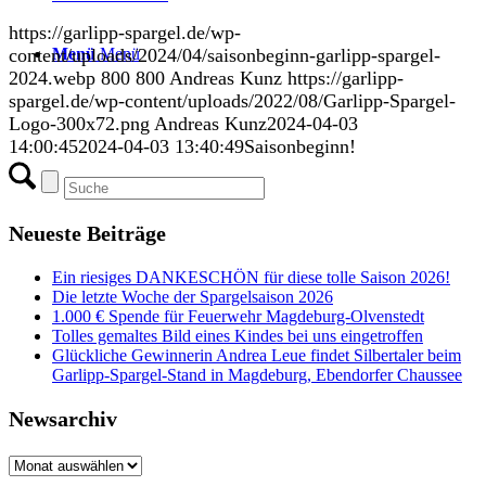
https://garlipp-spargel.de/wp-
Menü
Menü
content/uploads/2024/04/saisonbeginn-garlipp-spargel-
2024.webp
800
800
Andreas Kunz
https://garlipp-
spargel.de/wp-content/uploads/2022/08/Garlipp-Spargel-
Logo-300x72.png
Andreas Kunz
2024-04-03
14:00:45
2024-04-03 13:40:49
Saisonbeginn!
Neueste Beiträge
Ein riesiges DANKESCHÖN für diese tolle Saison 2026!
Die letzte Woche der Spargelsaison 2026
1.000 € Spende für Feuerwehr Magdeburg-Olvenstedt
Tolles gemaltes Bild eines Kindes bei uns eingetroffen
Glückliche Gewinnerin Andrea Leue findet Silbertaler beim
Garlipp-Spargel-Stand in Magdeburg, Ebendorfer Chaussee
Newsarchiv
Newsarchiv