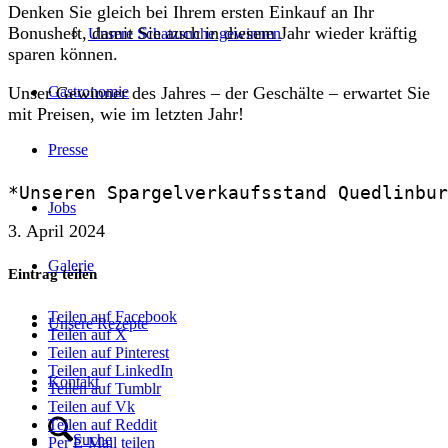
Denken Sie gleich bei Ihrem ersten Einkauf an Ihr
Bonusheft, damit Sie auch in diesem Jahr wieder kräftig
Unsere Schatzsuche gewinnen
sparen können.
Unser Gewinner des Jahres – der Geschälte – erwartet Sie
Gastronomie
mit Preisen, wie im letzten Jahr!
Presse
*Unseren Spargelverkaufsstand Quedlinbur
Jobs
3. April 2024
Galerie
Eintrag teilen
Teilen auf Facebook
Unsere Rezepte
Teilen auf X
Teilen auf Pinterest
Teilen auf LinkedIn
Kontakt
Teilen auf Tumblr
Teilen auf Vk
Teilen auf Reddit
Suche
Per E-Mail teilen