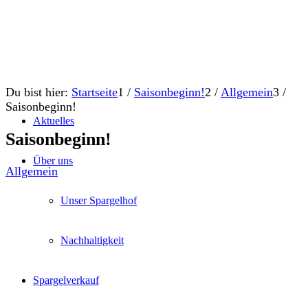
Du bist hier:
Startseite
1
/
Saisonbeginn!
2
/
Allgemein
3
/
Saisonbeginn!
Aktuelles
Saisonbeginn!
Über uns
Allgemein
Unser Spargelhof
Nachhaltigkeit
Spargelverkauf