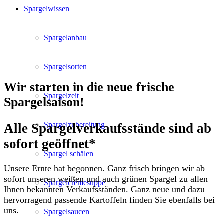
Spargelwissen
Spargelanbau
Spargelsorten
Wir starten in die neue frische
Spargelzeit
Spargelsaison!
Spargelzubereitung
Alle Spargelverkaufsstände sind ab
sofort geöffnet*
Spargel schälen
Unsere Ernte hat begonnen. Ganz frisch bringen wir ab
sofort unseren weißen und auch grünen Spargel zu allen
Spargelcremesuppe
Ihnen bekannten Verkaufsständen. Ganz neue und dazu
hervorragend passende Kartoffeln finden Sie ebenfalls bei
uns.
Spargelsaucen