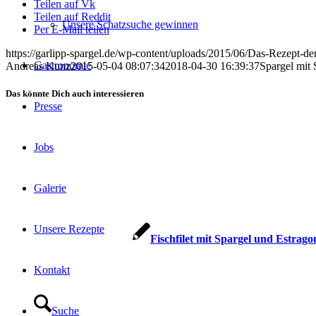
Teilen auf Vk
Teilen auf Reddit
Unsere Schatzsuche gewinnen
Per E-Mail teilen
https://garlipp-spargel.de/wp-content/uploads/2015/06/Das-Rezept-
Gastronomie
Andreas Kunz
2015-05-04 08:07:34
2018-04-30 16:39:37
Spargel mit 
Das könnte Dich auch interessieren
Presse
Jobs
Galerie
Unsere Rezepte
Fischfilet mit Spargel und Estra
Kontakt
Suche