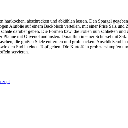
en hartkochen, abschrecken und abkühlen lassen. Den Spargel gegebene
Bögen Alufolie auf einem Backblech verteilen, mit einer Prise Salz und
nd schale darüber geben. Die Formen bzw. die Folien nun schließen und 
er Pfanne mit Olivenöl andünsten. Daraufhin in einer Schüssel mit Sal
schen, die großen Stiele entfernen und grob hacken. Anschließend in d
ie den Sud in einen Topf geben. Die Kartoffeln grob zerstampfen und 
ffeln servieren.
rezept