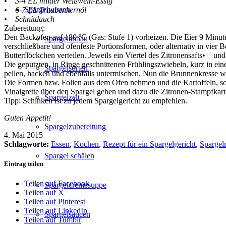
• 3-4 EL milder Weißwein-Essig
Spargelwissen
• 6-7 EL Traubenkernöl
• Schnittlauch
Zubereitung:
Den Backofen auf 180 ºC (Gas: Stufe 1) vorheizen. Die Eier 9 Minut
Spargelanbau
verschließbare und ofenfeste Portionsformen, oder alternativ in vier 
Butterflöckchen verteilen. Jeweils ein Viertel des Zitronensafts• u
Die geputzten, in Ringe geschnittenen Frühlingszwiebeln, kurz in ein
Spargelsorten
pellen, hacken und ebenfalls untermischen. Nun die Brunnenkresse wa
Die Formen bzw. Folien aus dem Ofen nehmen und die Kartoffeln, sow
Vinaigrette über den Spargel geben und dazu die Zitronen-Stampfkarto
Spargelzeit
Tipp: Schinken ist zu jedem Spargelgericht zu empfehlen.
Guten Appetit!
Spargelzubereitung
4. Mai 2015
Schlagworte:
Essen
,
Kochen
,
Rezept für ein Spargelgericht
,
Spargel
Spargel schälen
Eintrag teilen
Teilen auf Facebook
Spargelcremesuppe
Teilen auf X
Teilen auf Pinterest
Teilen auf LinkedIn
Spargelsaucen
Teilen auf Tumblr