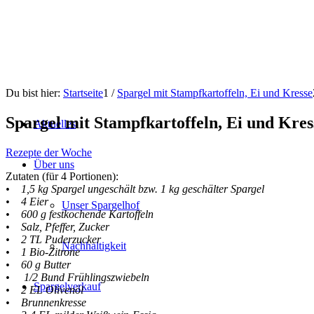
Du bist hier:
Startseite
1
/
Spargel mit Stampfkartoffeln, Ei und Kresse
Spargel mit Stampfkartoffeln, Ei und Kres
Aktuelles
Rezepte der Woche
Über uns
Zutaten (für 4 Portionen):
• 1,5 kg Spargel ungeschält bzw. 1 kg geschälter Spargel
• 4 Eier
Unser Spargelhof
• 600 g festkochende Kartoffeln
• Salz, Pfeffer, Zucker
• 2 TL Puderzucker
Nachhaltigkeit
• 1 Bio-Zitrone
• 60 g Butter
• 1/2 Bund Frühlingszwiebeln
Spargelverkauf
• 2 EL Olivenöl
• Brunnenkresse