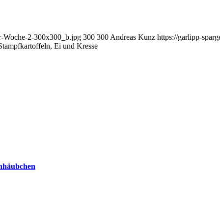
der-Woche-2-300x300_b.jpg
300
300
Andreas Kunz
https://garlipp-spa
Stampfkartoffeln, Ei und Kresse
gonhäubchen