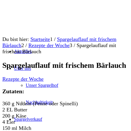
Du bist hier:
Startseite
1
/
Spargelauflauf mit frischem
Bärlauch
2
/
Rezepte der Woche
3
/
Spargelauflauf mit
frischem Bärlauch
Aktuelles
Spargelauflauf mit frischem Bärlauch
Über uns
Rezepte der Woche
Unser Spargelhof
Zutaten:
Nachhaltigkeit
360 g Nudeln (Penne oder Spinelli)
2 EL Butter
200 g Käse
Spargelverkauf
4 Eier
150 ml Milch