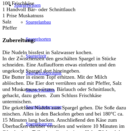
100 Frischkäse
Spargelwissen
1 Handvoll Bär- oder Schnittlauch
1 Prise Muskatnuss
Salz
Spargelanbau
Pfeffer
Spargelsorten
Zubereitung:
Die Nudeln bissfest in Salzwasser kochen.
Spargelzeit
In der Zwischenzeit den geschälten Spargel in Stücke
schneiden. Eine Auflaufform etwas einfetten und den
ungekocht Spargel dort hineingeben.
Spargelzubereitung
Die Butter in einem Topf erhitzen. Mit der Milch
ablöschen. Die Eier dort verrühren und mit Pfeffer, Salz
und Muskatnuss würzen. Bärlauch oder Schnittlauch,
Spargel schälen
gehackt, dazu geben. Zum Schluss Frischkäse
untermischen.
Spargelcremesuppe
Die gekochten Nudeln zum Spargel geben. Die Soße dazu
mischen. Alles in den Backofen geben und bei 180°C ca.
15 Minuten lang backen. Anschließend den Käse zum
Spargelsaucen
Überbacken darüber verteilen und weitere 10 Minuten im