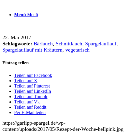
Menü
Menü
22. Mai 2017
Schlagworte:
Bärlauch
,
Schnittlauch
,
Spargelauflauf
,
Spargelauflauf mit Kräutern
,
vegetarisch
Eintrag teilen
Teilen auf Facebook
Teilen auf X
Teilen auf Pinterest
Teilen auf LinkedIn
Teilen auf Tumblr
Teilen auf Vk
Teilen auf Reddit
Per E-Mail teilen
https://garlipp-spargel.de/wp-
content/uploads/2017/05/Rezept-der-Woche-hellpink.jpg