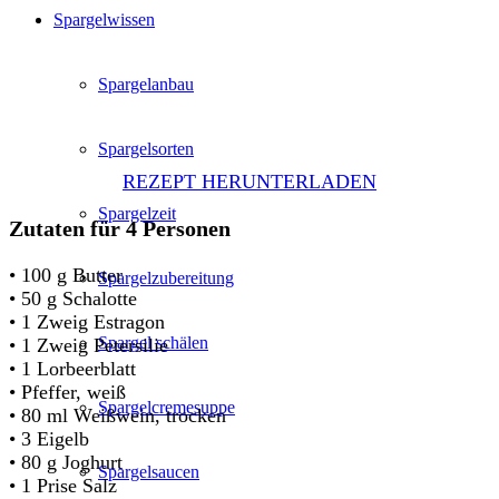
Spargelwissen
Spargelanbau
Spargelsorten
REZEPT HERUNTERLADEN
Spargelzeit
Zutaten für 4 Personen
• 100 g Butter
Spargelzubereitung
• 50 g Schalotte
• 1 Zweig Estragon
Spargel schälen
• 1 Zweig Petersilie
• 1 Lorbeerblatt
• Pfeffer, weiß
Spargelcremesuppe
• 80 ml Weißwein, trocken
• 3 Eigelb
• 80 g Joghurt
Spargelsaucen
• 1 Prise Salz