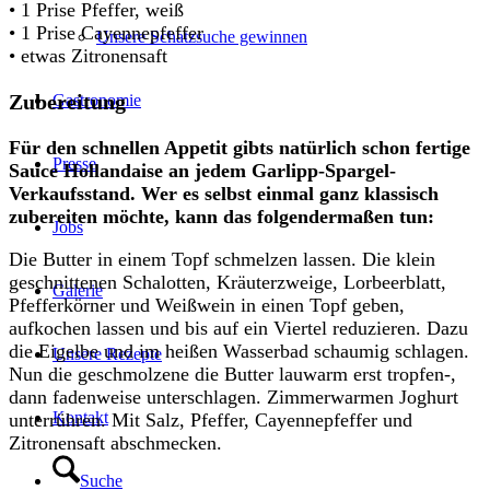
• 1 Prise Pfeffer, weiß
• 1 Prise Cayennepfeffer
Unsere Schatzsuche gewinnen
• etwas Zitronensaft
Zubereitung
Gastronomie
Für den schnellen Appetit gibts natürlich schon fertige
Presse
Sauce Hollandaise an jedem Garlipp-Spargel-
Verkaufsstand. Wer es selbst einmal ganz klassisch
zubereiten möchte, kann das folgendermaßen tun:
Jobs
Die Butter in einem Topf schmelzen lassen. Die klein
geschnittenen Schalotten, Kräuterzweige, Lorbeerblatt,
Galerie
Pfefferkörner und Weißwein in einen Topf geben,
aufkochen lassen und bis auf ein Viertel reduzieren. Dazu
die Eigelbe und im heißen Wasserbad schaumig schlagen.
Unsere Rezepte
Nun die geschmolzene die Butter lauwarm erst tropfen-,
dann fadenweise unterschlagen. Zimmerwarmen Joghurt
Kontakt
unterrühren. Mit Salz, Pfeffer, Cayennepfeffer und
Zitronensaft abschmecken.
Suche