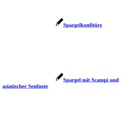
Spargelkonfitüre
Spargel mit Scampi und
asiatischer Senfnote