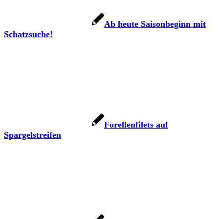
Ab heute Saisonbeginn mit
Schatzsuche!
Forellenfilets auf
Spargelstreifen