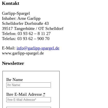
Kontakt
Garlipp-Spargel
Inhaber: Arne Garlipp
Schelldorfer Dorfstraße 43
39517 Tangerhütte / OT Schelldorf
Telefon: 03 93 62 – 8 11 27
Telefax: 03 93 62 – 900 70
E-Mail:
info@garlipp-spargel.de
www.garlipp-spargel.de
Newsletter
Ihr Name
Ihre E-Mail Adresse
*